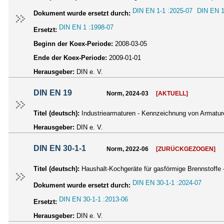
DIN EN 1-1 :2025-07
DIN EN 1
Dokument wurde ersetzt durch:
DIN EN 1 :1998-07
Ersetzt:
Beginn der Koex-Periode:
2008-03-05
Ende der Koex-Periode:
2009-01-01
Herausgeber:
DIN e. V.
DIN EN 19
Norm, 2024-03
[AKTUELL]
Titel (deutsch):
Industriearmaturen - Kennzeichnung von Armatu
Herausgeber:
DIN e. V.
DIN EN 30-1-1
Norm, 2022-06
[ZURÜCKGEZOGEN]
Titel (deutsch):
Haushalt-Kochgeräte für gasförmige Brennstoffe 
DIN EN 30-1-1 :2024-07
Dokument wurde ersetzt durch:
DIN EN 30-1-1 :2013-06
Ersetzt:
Herausgeber:
DIN e. V.