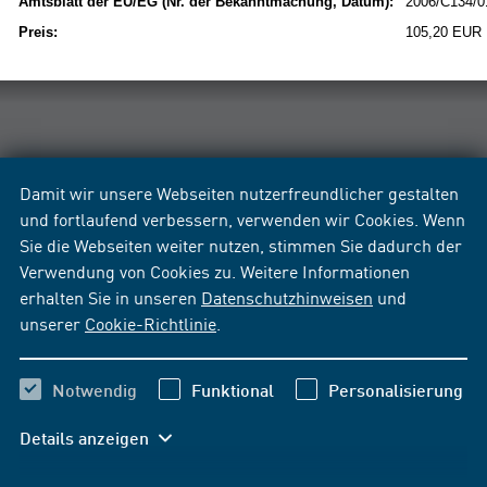
Amtsblatt der EU/EG (Nr. der Bekanntmachung, Datum):
2006/C134/01
Preis:
105,20 EUR
Damit wir unsere Webseiten nutzerfreundlicher gestalten
und fortlaufend verbessern, verwenden wir Cookies. Wenn
Sie die Webseiten weiter nutzen, stimmen Sie dadurch der
Verwendung von Cookies zu. Weitere Informationen
erhalten Sie in unseren
Datenschutzhinweisen
und
unserer
Cookie-Richtlinie
.
Notwendig
Funktional
Personalisierung
Details anzeigen