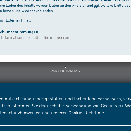
eim Laden des Inhalts werden Daten an den Anbieter und ggf. weitere Dritte über
n lassen und wieder ausblenden.
Externer Inhalt
schutzbestimmungen
 Informationen erhalten Sie in unseren
ZUM SEITENANFANG
n nutzerfreundlicher gestalten und fortlaufend verbessern, v
nutzen, stimmen Sie dadurch der Verwendung von Cookies zu. We
tenschutzhinweisen
und unserer
Cookie-Richtlinie
.