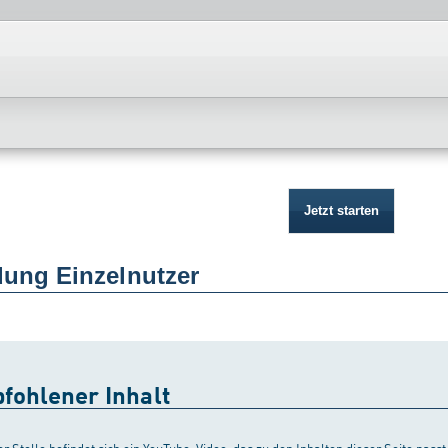
Jetzt starten
ung Einzelnutzer
fohlener Inhalt
er Stelle befindet sich ein YouTube-Video, das zu den Inhalten dieser Seite pas