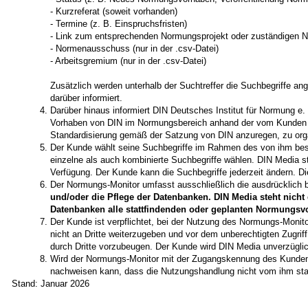
- Kurzreferat (soweit vorhanden)
- Termine (z. B. Einspruchsfristen)
- Link zum entsprechenden Normungsprojekt oder zuständigen
- Normenausschuss (nur in der .csv-Datei)
- Arbeitsgremium (nur in der .csv-Datei)
Zusätzlich werden unterhalb der Suchtreffer die Suchbegriffe ang
darüber informiert.
Darüber hinaus informiert DIN Deutsches Institut für Normung e
Vorhaben von DIN im Normungsbereich anhand der vom Kunden g
Standardisierung gemäß der Satzung von DIN anzuregen, zu orga
Der Kunde wählt seine Suchbegriffe im Rahmen des von ihm best
einzelne als auch kombinierte Suchbegriffe wählen. DIN Media s
Verfügung. Der Kunde kann die Suchbegriffe jederzeit ändern. 
Der Normungs-Monitor umfasst ausschließlich die ausdrücklich 
und/oder die Pflege der Datenbanken. DIN Media steht nicht
Datenbanken alle stattfindenden oder geplanten Normungsvor
Der Kunde ist verpflichtet, bei der Nutzung des Normungs-Moni
nicht an Dritte weiterzugeben und vor dem unberechtigten Zugrif
durch Dritte vorzubeugen. Der Kunde wird DIN Media unverzüglic
Wird der Normungs-Monitor mit der Zugangskennung des Kunden
nachweisen kann, dass die Nutzungshandlung nicht vom ihm stam
Stand: Januar 2026