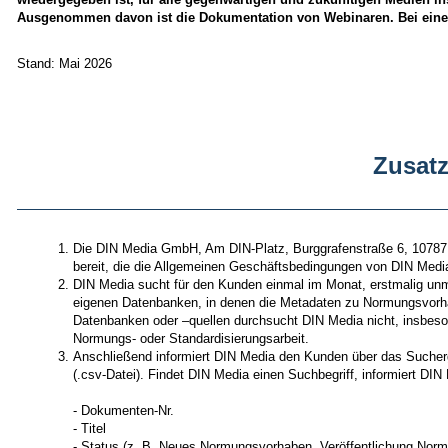
Ausgenommen davon ist die Dokumentation von Webinaren. Bei einer 
Stand: Mai 2026
Zusat
Die DIN Media GmbH, Am DIN-Platz, Burggrafenstraße 6, 10787 
bereit, die die Allgemeinen Geschäftsbedingungen von DIN Medi
DIN Media sucht für den Kunden einmal im Monat, erstmalig unm
eigenen Datenbanken, in denen die Metadaten zu Normungsvorhab
Datenbanken oder –quellen durchsucht DIN Media nicht, insbeso
Normungs- oder Standardisierungsarbeit.
Anschließend informiert DIN Media den Kunden über das Sucherge
(.csv-Datei). Findet DIN Media einen Suchbegriff, informiert DI
- Dokumenten-Nr.
- Titel
- Status (z. B. Neues Normungsvorhaben, Veröffentlichung Norm