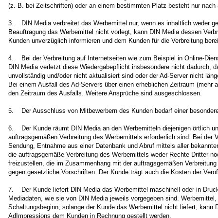
(z. B. bei Zeitschriften) oder an einem bestimmten Platz besteht nur nach 
3. DIN Media verbreitet das Werbemittel nur, wenn es inhaltlich weder
Beauftragung das Werbemittel nicht vorlegt, kann DIN Media dessen Verb
Kunden unverzüglich informieren und dem Kunden für die Verbreitung berei
4. Bei der Verbreitung auf Internetseiten wie zum Beispiel in Online-Die
DIN Media verletzt diese Wiedergabepflicht insbesondere nicht dadurch, 
unvollständig und/oder nicht aktualisiert sind oder der Ad-Server nicht lä
Bei einem Ausfall des Ad-Servers über einen erheblichen Zeitraum (mehr a
den Zeitraum des Ausfalls. Weitere Ansprüche sind ausgeschlossen.
5. Der Ausschluss von Mitbewerbern des Kunden bedarf einer besonderen sc
6. Der Kunde räumt DIN Media an den Werbemitteln diejenigen örtlich unbe
auftragsgemäßen Verbreitung des Werbemittels erforderlich sind. Bei der 
Sendung, Entnahme aus einer Datenbank und Abruf mittels aller bekannte
die auftragsgemäße Verbreitung des Werbemittels weder Rechte Dritter noc
freizustellen, die im Zusammenhang mit der auftragsgemäßen Verbreitung
gegen gesetzliche Vorschriften. Der Kunde trägt auch die Kosten der Verö
7. Der Kunde liefert DIN Media das Werbemittel maschinell oder in Druck
Mediadaten, wie sie von DIN Media jeweils vorgegeben sind. Werbemittel, d
Schaltungsbeginn; solange der Kunde das Werbemittel nicht liefert, kann
AdImpressions dem Kunden in Rechnung gestellt werden.