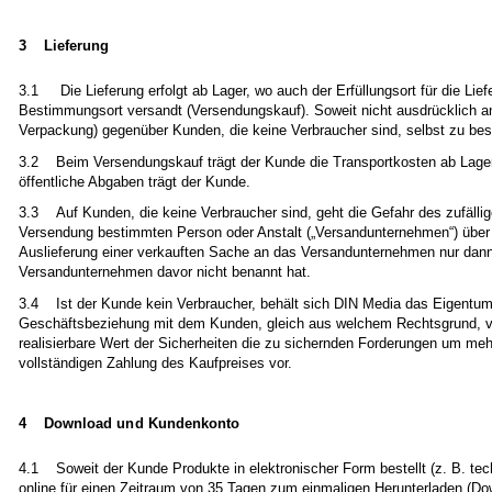
3 Lieferung
3.1 Die Lieferung erfolgt ab Lager, wo auch der Erfüllungsort für die Lie
Bestimmungsort versandt (Versendungskauf). Soweit nicht ausdrücklich an
Verpackung) gegenüber Kunden, die keine Verbraucher sind, selbst zu be
3.2 Beim Versendungskauf trägt der Kunde die Transportkosten ab Lager
öffentliche Abgaben trägt der Kunde.
3.3 Auf Kunden, die keine Verbraucher sind, geht die Gefahr des zufällig
Versendung bestimmten Person oder Anstalt („Versandunternehmen“) über (
Auslieferung einer verkauften Sache an das Versandunternehmen nur dan
Versandunternehmen davor nicht benannt hat.
3.4 Ist der Kunde kein Verbraucher, behält sich DIN Media das Eigentum
Geschäftsbeziehung mit dem Kunden, gleich aus welchem Rechtsgrund, vor
realisierbare Wert der Sicherheiten die zu sichernden Forderungen um me
vollständigen Zahlung des Kaufpreises vor.
4 Download und Kundenkonto
4.1 Soweit der Kunde Produkte in elektronischer Form bestellt (z. B. te
online für einen Zeitraum von 35 Tagen zum einmaligen Herunterladen (Dow