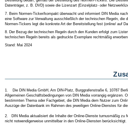
Bestellung bedarf, gemäß der Bestellung des Normen-Tickers. Die Bestellu
Datenträger, z. B. DVD) sowie die Lizenzart (Einzelplatz- oder Netzwerkli
7. Beim Normen-Ticker/kompakt überwacht und informiert DIN Media nach Z
eine Software zur Verwaltung ausschließlich der technischen Regeln, die de
Normen-Tickers legt die konkrete Art der Bereitstellung fest (online/ auf D
8. Der Bezug der technischen Regeln durch den Kunden erfolgt zum Listenpr
technischen Regeln bereits als gedruckte Exemplare rechtmäßig erworben h
Stand: Mai 2024
Zusa
1. Die DIN Media GmbH, Am DIN-Platz, Burggrafenstraße 6, 10787 Berlin 
Allgemeinen Geschäftsbedingungen von DIN Media vorrangig ergänzen. O
bestimmten Thema oder Fachgebiet, die DIN Media dem Nutzer zum Online-Z
Auszüge der Datenbank im Rahmen des jeweiligen Online-Dienstes für die
2. DIN Media aktualisiert die Inhalte der Online-Dienste turnusmäßig zu 
nicht notwendigerweise unmittelbar in den Online-Diensten berücksichtigt. 