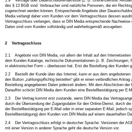
1.9 Verträge über Dauerschuldverhältnisse (z. B. Online-Dienste, Aktuali
des § 13 BGB sind. Verbraucher sind natürliche Personen, die ein Rechtsg
zugerechnet werden können. Entsprechende Angebote über Dauerschuldver
Media verlangt daher vom Kunden vor dem Vertragsschluss dessen ausdrü
Vertragsschluss verlangen, dass er DIN Media entsprechende Nachweise er
Daten sind vom Kunden vollständig und wahrheitsgemäß anzugeben.
2 Vertragsschluss
2.1 Angebote von DIN Media, vor allem der Inhalt auf den Internetseiten
dem Kunden Kataloge, technische Dokumentationen (z. B. Zeichnungen, P
in elektronischer Form – überlassen hat. Erst die Bestellung des Kunden gi
2.2 Bestellt der Kunde über das Internet, kann er aus dem angebotenen
den Button „zahlungspflichtig bestellen“ gibt er einen verbindlichen Antr
Bestellung angegebenen Daten jederzeit ändern. Mit dem Abschicken der Be
Daraufhin schickt DIN Media dem Kunden eine Bestellbestätigung per E-M
2.3 Der Vertrag kommt erst zustande, wenn DIN Media das Vertragsangeb
durch die Übersendung der Zugangsdaten für den Online-Dienst, durch die
der Bestellbestätigung per E-Mail oder in einer separaten E-Mail, jedoch
Bestellbestätigung) dem Kunden von DIN Media auf einem dauerhaften Dat
2.4 Der Vertragsschluss erfolgt in deutscher Sprache. Versionen der AG
mit einer Version in anderer Sprache geht die deutsche Version vor.