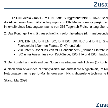
Zusa
1. Die DIN Media GmbH, Am DIN-Platz, Burggrafenstraße 6, 10787 Berlin 
die Allgemeinen Geschäftsbedingungen von DIN Media vorrangig ergänzen. 
innerhalb eines Nutzungszeitraums von 365 Tagen ab Freischaltung über d
2. Das Kontingent enthält ausschließlich sofort lieferbare (d. h. insbes
DIN, DIN EN, DIN EN ISO, DIN ISO, DIN IEC und DIN ETS unt
Fachbericht („Normen-Flatrate DIN“), und/oder
VDI unter Ausschluss von VDI-Handbüchern („Normen-Flatrate VD
ISO unter Ausschluss von ISO-Guide, ISO-TTA und ISO Handboo
3. Der Kunde kann während des Nutzungszeitraums lediglich ein (1) Konti
4. Nach dem Ablauf des Nutzungszeitraums entfällt die Möglichkeit, im 
Nutzungszeitraums per E-Mail hingewiesen. Nicht abgerufene technische 
Stand: Mai 2026
Zus