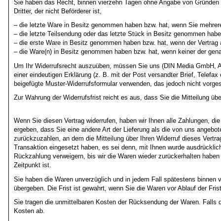
Sie haben das Recht, binnen vierzehn Tagen ohne Angabe von Gründen di
Dritter, der nicht Beförderer ist,
– die letzte Ware in Besitz genommen haben bzw. hat, wenn Sie mehrere 
– die letzte Teilsendung oder das letzte Stück in Besitz genommen habe
– die erste Ware in Besitz genommen haben bzw. hat, wenn der Vertrag a
– die Ware(n) in Besitz genommen haben bzw. hat, wenn keiner der genan
Um Ihr Widerrufsrecht auszuüben, müssen Sie uns (DIN Media GmbH, Am
einer eindeutigen Erklärung (z. B. mit der Post versandter Brief, Telefax
beigefügte Muster-Widerrufsformular verwenden, das jedoch nicht vorges
Zur Wahrung der Widerrufsfrist reicht es aus, dass Sie die Mitteilung üb
Wenn Sie diesen Vertrag widerrufen, haben wir Ihnen alle Zahlungen, die
ergeben, dass Sie eine andere Art der Lieferung als die von uns angebo
zurückzuzahlen, an dem die Mitteilung über Ihren Widerruf dieses Vertr
Transaktion eingesetzt haben, es sei denn, mit Ihnen wurde ausdrücklic
Rückzahlung verweigern, bis wir die Waren wieder zurückerhalten haben
Zeitpunkt ist.
Sie haben die Waren unverzüglich und in jedem Fall spätestens binnen 
übergeben. Die Frist ist gewahrt, wenn Sie die Waren vor Ablauf der Fri
Sie tragen die unmittelbaren Kosten der Rücksendung der Waren. Falls d
Kosten ab.