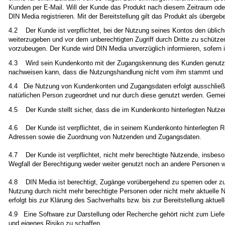
Kunden per E-Mail. Will der Kunde das Produkt nach diesem Zeitraum oder 
DIN Media registrieren. Mit der Bereitstellung gilt das Produkt als überg
4.2 Der Kunde ist verpflichtet, bei der Nutzung seines Kontos den üblic
weiterzugeben und vor dem unberechtigten Zugriff durch Dritte zu schütze
vorzubeugen. Der Kunde wird DIN Media unverzüglich informieren, sofern 
4.3 Wird sein Kundenkonto mit der Zugangskennung des Kunden genutzt,
nachweisen kann, dass die Nutzungshandlung nicht vom ihm stammt und er
4.4 Die Nutzung von Kundenkonten und Zugangsdaten erfolgt ausschließlic
natürlichen Person zugeordnet und nur durch diese genutzt werden. Geme
4.5 Der Kunde stellt sicher, dass die im Kundenkonto hinterlegten Nutz
4.6 Der Kunde ist verpflichtet, die in seinem Kundenkonto hinterlegten R
Adressen sowie die Zuordnung von Nutzenden und Zugangsdaten.
4.7 Der Kunde ist verpflichtet, nicht mehr berechtigte Nutzende, insbes
Wegfall der Berechtigung weder weiter genutzt noch an andere Personen 
4.8 DIN Media ist berechtigt, Zugänge vorübergehend zu sperren oder zu 
Nutzung durch nicht mehr berechtigte Personen oder nicht mehr aktuelle N
erfolgt bis zur Klärung des Sachverhalts bzw. bis zur Bereitstellung aktue
4.9 Eine Software zur Darstellung oder Recherche gehört nicht zum Liefe
und eigenes Risiko zu schaffen.