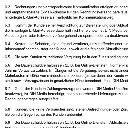
6.2 Rechnungen und vertragsrelevante Kommunikation erfolgen grundsätzlic
und empfangsbereite E-Mail-Adresse für den Rechnungsversand bereitzustell
hinterlegte E-Mail-Adresse als maßgeblicher Kommunikationsweg.
6.3 Kommt der Kunde seiner Verpflichtung zur Bereitstellung oder Aktuali
die hinterlegte E-Mail-Adresse dauerhaft nicht erreichbar, ist DIN Media b
Adresse ganz oder teilweise vorübergehend zu sperren oder zu deaktiviere
6.4 Kosten und Schäden, die aufgrund veralteter, unzutreffender oder ni
Inkassomaßnahmen, trägt der Kunde, soweit er die fehlende Aktualisierung
6.5 Die vom Kunden zu zahlende Vergütung ist in den Zusatzbedingungen fe
6.6 Bei Dauerschuldverhältnissen (z. B. bei Online-Diensten, Normen-Tic
Jahr im Voraus zu zahlen. Im Übrigen ist die Vergütung, soweit nicht and
Mahnkosten in Höhe von mindestens 5,00 Euro (es sei denn, der Kunde we
sind) sowie Verzugszinsen in gesetzlicher Höhe berechnet. Falls DIN Med
6.7 Gerät der Kunde in Zahlungsverzug oder werden DIN Media Umstände b
Insolvenz), ist DIN Media berechtigt, noch ausstehende Lieferungen zurüc
Rechnungsbetrages ausgeliefert.
6.8 Kunden, die keine Verbraucher sind, stehen Aufrechnungs- oder Zurückb
bleiben die Gegenrechte des Kunden unberührt.
6.9 Bei Dauerschuldverhältnissen (z. B. bei Online-Diensten, Aktualisie
Vertragsschluss nachfolgende Kalenderjahr vor,