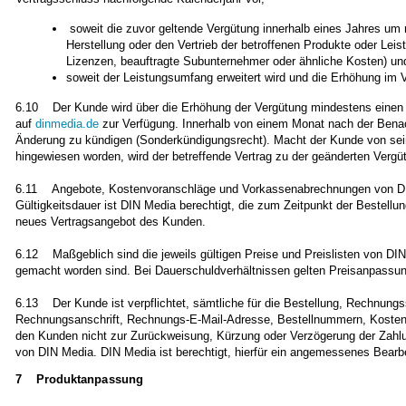
soweit die zuvor geltende Vergütung innerhalb eines Jahres um n
Herstellung oder den Vertrieb der betroffenen Produkte oder Leis
Lizenzen, beauftragte Subunternehmer oder ähnliche Kosten) un
soweit der Leistungsumfang erweitert wird und die Erhöhung im V
6.10 Der Kunde wird über die Erhöhung der Vergütung mindestens einen Mo
auf
dinmedia.de
zur Verfügung. Innerhalb von einem Monat nach der Benachr
Änderung zu kündigen (Sonderkündigungsrecht). Macht der Kunde von sein
hingewiesen worden, wird der betreffende Vertrag zu der geänderten Vergüt
6.11 Angebote, Kostenvoranschläge und Vorkassenabrechnungen von DIN 
Gültigkeitsdauer ist DIN Media berechtigt, die zum Zeitpunkt der Bestellu
neues Vertragsangebot des Kunden.
6.12 Maßgeblich sind die jeweils gültigen Preise und Preislisten von DIN
gemacht worden sind. Bei Dauerschuldverhältnissen gelten Preisanpassun
6.13 Der Kunde ist verpflichtet, sämtliche für die Bestellung, Rechnungss
Rechnungsanschrift, Rechnungs-E-Mail-Adresse, Bestellnummern, Kostenst
den Kunden nicht zur Zurückweisung, Kürzung oder Verzögerung der Zahl
von DIN Media. DIN Media ist berechtigt, hierfür ein angemessenes Bearbe
7 Produktanpassung