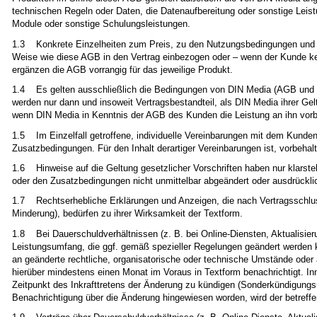
technischen Regeln oder Daten, die Datenaufbereitung oder sonstige Le
Module oder sonstige Schulungsleistungen.
1.3 Konkrete Einzelheiten zum Preis, zu den Nutzungsbedingungen und zu
Weise wie diese AGB in den Vertrag einbezogen oder – wenn der Kunde ke
ergänzen die AGB vorrangig für das jeweilige Produkt.
1.4 Es gelten ausschließlich die Bedingungen von DIN Media (AGB und
werden nur dann und insoweit Vertragsbestandteil, als DIN Media ihrer Gel
wenn DIN Media in Kenntnis der AGB des Kunden die Leistung an ihn vorbe
1.5 Im Einzelfall getroffene, individuelle Vereinbarungen mit dem Kund
Zusatzbedingungen. Für den Inhalt derartiger Vereinbarungen ist, vorbehal
1.6 Hinweise auf die Geltung gesetzlicher Vorschriften haben nur klarstel
oder den Zusatzbedingungen nicht unmittelbar abgeändert oder ausdrückl
1.7 Rechtserhebliche Erklärungen und Anzeigen, die nach Vertragsschlu
Minderung), bedürfen zu ihrer Wirksamkeit der Textform.
1.8 Bei Dauerschuldverhältnissen (z. B. bei Online-Diensten, Aktualisie
Leistungsumfang, die ggf. gemäß spezieller Regelungen geändert werden
an geänderte rechtliche, organisatorische oder technische Umstände oder 
hierüber mindestens einen Monat im Voraus in Textform benachrichtigt. In
Zeitpunkt des Inkrafttretens der Änderung zu kündigen (Sonderkündigungs
Benachrichtigung über die Änderung hingewiesen worden, wird der betreffe