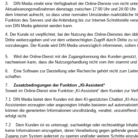
3. DIN Media strebt eine Verfügbarkeit der Online-Dienste von nicht unte
Aktualisierungsmaßnahmen dienstags zwischen 17:00 Uhr und 24:00 Uhr. W
dem Internet aufrecht, so dass unter normalen Umständen marktübliche V
Funktion des Servers und die Anbindung bis zur Internet-Schnittstelle ver
von DIN Media geleistet werden kann.
4. Der Kunde ist verpflichtet, bei der Nutzung des Online-Dienstes den ü
Dritte weiterzugeben und vor dem unberechtigten Zugriff durch Dritte zu s
vorzubeugen. Der Kunde wird DIN Media unverzüglich informieren, sofern 
5. Wird der Online-Dienst mit der Zugangskennung des Kunden genutzt,
nachweisen kann, dass die Nutzungshandlung nicht vom ihm stammt und er
6. Eine Software zur Darstellung oder Recherche gehört nicht zum Liefe
schaffen.
7.
Zusatzbedingungen der Funktion „KI-Assistent“
Soweit im Online-Dienst eine Funktion „KI-Assistent“ dem Kunden zur Verf
7.1 DIN Media bietet dem Kunden mit dem KI-gestützten Chatbot „KI-Assi
Assistenten erzeugten oder angezeigten Inhalte basieren auf automatisie
können die generierten Informationen unvollständig, veraltet, unzutreffen
erfolgt nicht.
7.2 Dem Kunden ist es untersagt, sachwidrige oder rechtswidrige Inhalte
keine Informationen einzugeben, deren Verarbeitung gegen geltende gesetz
Zugang zum System jederzeit zu sperren und/oder weitere Schritte einzule