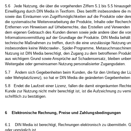
5.6 Jede Nutzung, die über die vorgehenden Ziffern 5.1 bis 5.5 hinausgeh
Einwilligung durch DIN Media in Textform. Dies betrifft insbesondere die m
sowie das Einräumen von Zugriffsmöglichkeiten auf die Produkte oder dere
die systematische Weiterverarbeitung der Produkte, Inhalte oder Recherch
Entfernen von Hinweisen auf Urheberrechte, das Erstellen und Verwenden 
dem eigenen Gebrauch des Kunden dienen sowie jede andere über die vorg
Informationsvermittlung auf der Grundlage der Produkte. DIN Media behält
technische Maßnahmen zu treffen, durch die eine unzulässige Nutzung un
insbesondere keine Webcrawler-, Spider-Programme, Metasuchmaschinen ode
Nutzung ist DIN Media berechtigt, den Zugang zu dem betroffenen Produk
aus wichtigem Grund sowie Ansprüche auf Schadensersatz, bleiben unberühr
Weitergabe oder gemeinsamen Nutzung personalisierter Zugangsdaten.
5.7 Ändern sich Gegebenheiten beim Kunden, die für den Umfang der Lizen
oder Mehrplatzlizenz), so hat er DIN Media die geänderten Gegebenheiten 
5.8 Endet die Laufzeit einer Lizenz, fallen die damit eingeräumten Recht
Kunde zur Nutzung nicht mehr berechtigt ist, ist die Aufzeichnung zu ve
schriftlich zu bestätigen.
6 Elektronische Rechnung, Preise und Zahlungsbedingungen
6.1 DIN Media ist berechtigt, Rechnungen elektronisch zu übermitteln. G
oder unmöglich ist.