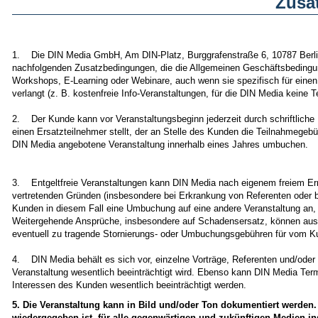
Zusa
1. Die DIN Media GmbH, Am DIN-Platz, Burggrafenstraße 6, 10787 Berlin
nachfolgenden Zusatzbedingungen, die die Allgemeinen Geschäftsbedingu
Workshops, E-Learning oder Webinare, auch wenn sie spezifisch für einen 
verlangt (z. B. kostenfreie Info-Veranstaltungen, für die DIN Media keine 
2. Der Kunde kann vor Veranstaltungsbeginn jederzeit durch schriftliche E
einen Ersatzteilnehmer stellt, der an Stelle des Kunden die Teilnahmege
DIN Media angebotene Veranstaltung innerhalb eines Jahres umbuchen.
3. Entgeltfreie Veranstaltungen kann DIN Media nach eigenem freiem Erm
vertretenden Gründen (insbesondere bei Erkrankung von Referenten oder 
Kunden in diesem Fall eine Umbuchung auf eine andere Veranstaltung an,
Weitergehende Ansprüche, insbesondere auf Schadensersatz, können aus 
eventuell zu tragende Stornierungs- oder Umbuchungsgebühren für vom Ku
4. DIN Media behält es sich vor, einzelne Vorträge, Referenten und/oder 
Veranstaltung wesentlich beeinträchtigt wird. Ebenso kann DIN Media Termi
Interessen des Kunden wesentlich beeinträchtigt werden.
5. Die Veranstaltung kann in Bild und/oder Ton dokumentiert werden.
wiedergegeben ist, für alle gegenwärtigen und zukünftigen Medien in