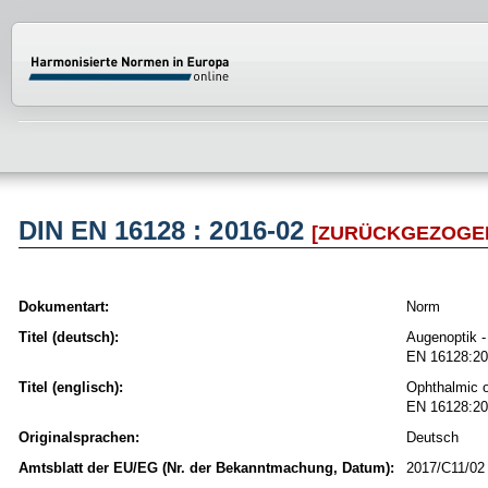
Normenportal Barrierefreiheit
DIN EN 16128 : 2016-02
[ZURÜCKGEZOGE
Dokumentart:
Norm
Titel (deutsch):
Augenoptik -
EN 16128:2
Titel (englisch):
Ophthalmic o
EN 16128:2
Originalsprachen:
Deutsch
Amtsblatt der EU/EG (Nr. der Bekanntmachung, Datum):
2017/C11/02 