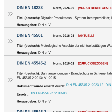
DIN EN 18223
Norm, 2026-09
[VORAB BEREITGESTE
Titel (deutsch):
Digitaler Produktpass - System-Interoperabilitä
Herausgeber:
DIN e. V.
DIN EN 45501
Norm, 2016-03
[AKTUELL]
Titel (deutsch):
Metrologische Aspekte der nichtselbsttätigen 
Herausgeber:
DIN e. V.
DIN EN 45545-2
Norm, 2016-02
[ZURÜCKGEZOGEN]
Titel (deutsch):
Bahnanwendungen - Brandschutz in Schienenfahr
EN 45545-2:2013+A1:2015
DIN EN 45545-2 :2023-12
DIN 
Dokument wurde ersetzt durch:
DIN EN 45545-2 :2013-08
Ersetzt:
Herausgeber:
DIN e. V.
DIN EN 45545-2