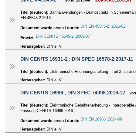
Norm, 2013-08
[ZURÜCKGEZOGEN]
Titel (deutsch):
Bahnanwendungen - Brandschutz in Schienenfahr
EN 45545-2:2013
DIN EN 45545-2 :2016-02
Dokument wurde ersetzt durch:
DIN CEN/TS 45545-2 :2009-07
Ersetzt:
Herausgeber:
DIN e. V.
DIN CEN/TS 16931-2 ; DIN SPEC 16578-2:2017-11
Titel (deutsch):
Elektronische Rechnungsstellung - Teil 2: List
Herausgeber:
DIN e. V.
DIN CEN/TS 16986 ; DIN SPEC 74098:2016-12
Vor
Titel (deutsch):
Elektronische Gebührenerhebung - Interoperable
Fassung CEN/TS 16986:2016
DIN EN 16986 :2024-09
Dokument wurde ersetzt durch:
Herausgeber:
DIN e. V.